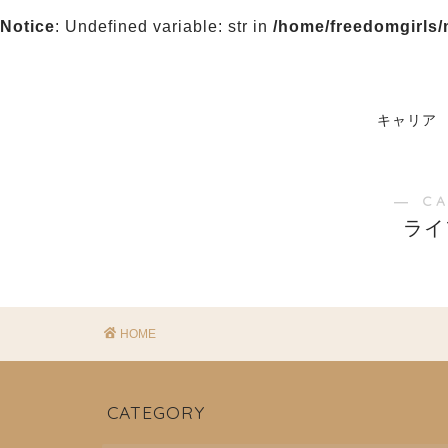
Notice
: Undefined variable: str in
/home/freedomgirls/
キャリア
― C
ライ
HOME
CATEGORY