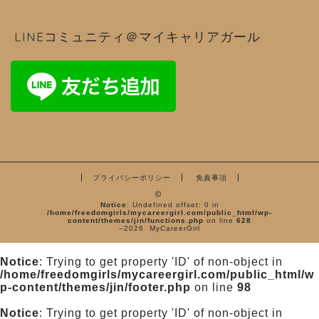
LINEコミュニティ＠マイキャリアガール
プライバシーポリシー
免責事項
Notice
: Undefined offset: 0 in
/home/freedomgirls/mycareergirl.com/public_html/wp-
content/themes/jin/functions.php
on line
628
–2026 MyCareerGirl
Notice
: Trying to get property 'ID' of non-object in
/home/freedomgirls/mycareergirl.com/public_html/w
p-content/themes/jin/footer.php
on line
98
Notice
: Trying to get property 'ID' of non-object in